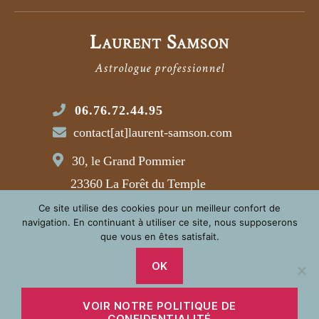
Laurent Samson
Astrologue professionnel
06.76.72.44.95
contact[at]laurent-samson.com
30, le Grand Pommier
23360 La Forêt du Temple
Ce site utilise des cookies pour un meilleur confort de
navigation. En continuant à utiliser ce site, nous supposerons
que vous en êtes satisfait.
© 2021 LAURENT SAMSON
RÉALISATION :
AM-WEBMASTER.COM
OK
VOIR NOTRE POLITIQUE DE
CONFIDENTIALITÉ